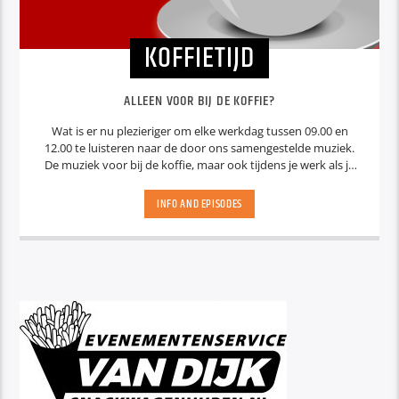
KOFFIETIJD
ALLEEN VOOR BIJ DE KOFFIE?
Wat is er nu plezieriger om elke werkdag tussen 09.00 en
12.00 te luisteren naar de door ons samengestelde muziek.
De muziek voor bij de koffie, maar ook tijdens je werk als je
bijvoorbeeld onderweg bent. Met elk half uur een nieuws
update en elk heel uur het actuele nieuws.
INFO AND EPISODES