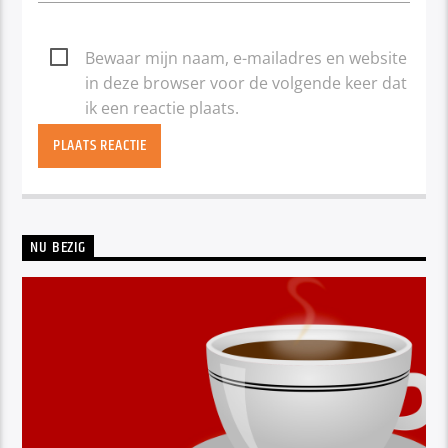
Bewaar mijn naam, e-mailadres en website
in deze browser voor de volgende keer dat
ik een reactie plaats.
NU BEZIG