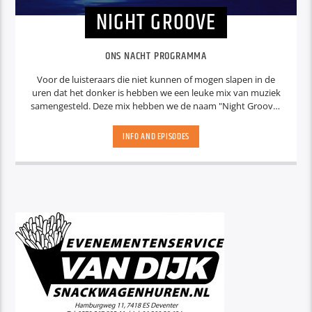
NIGHT GROOVE
ONS NACHT PROGRAMMA
Voor de luisteraars die niet kunnen of mogen slapen in de
uren dat het donker is hebben we een leuke mix van muziek
samengesteld. Deze mix hebben we de naam "Night Groove"
gegeven waarna de naam van het programma alleen nog
maar een formaliteit was. Ben je aan het werk, onderweg of
INFO AND EPISODES
kun je niet slapen... Ook in de nacht zijn we er!