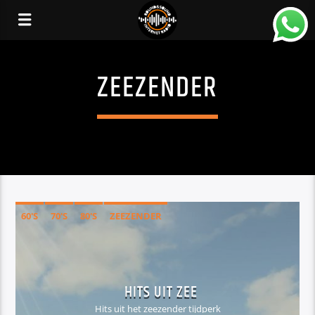
ZEEZENDER
60'S
70'S
80'S
ZEEZENDER
HITS UIT ZEE
Hits uit het zeezender tijdperk