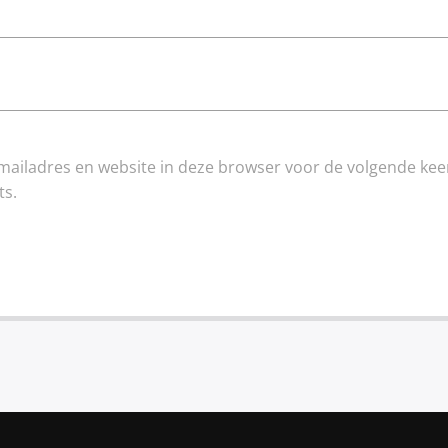
mailadres en website in deze browser voor de volgende kee
ts.