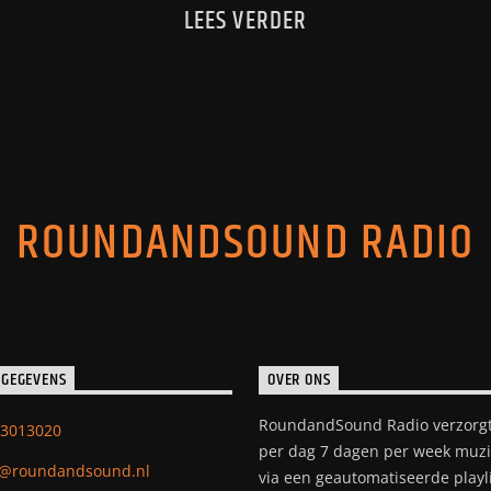
LEES VERDER
ROUNDANDSOUND RADIO
 GEGEVENS
OVER ONS
RoundandSound Radio verzorgt
 3013020
per dag 7 dagen per week muzi
o@roundandsound.nl
via een geautomatiseerde playli