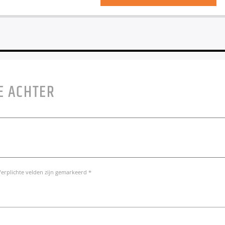
E ACHTER
Verplichte velden zijn gemarkeerd *