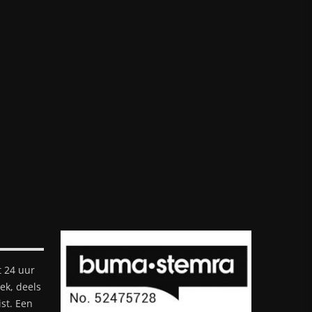
 24 uur
ek, deels
st. Een