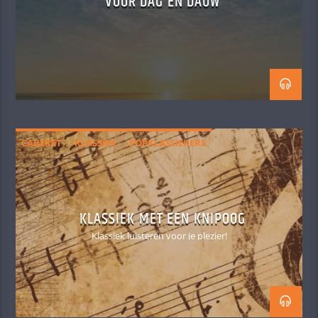
VOOR DAG EN DAUW
CABERET
KLASSIEK
POPKLASSIEKERS
KLASSIEK MET EEN KNIPOOG
Klassiek luisteren voor je plezier!