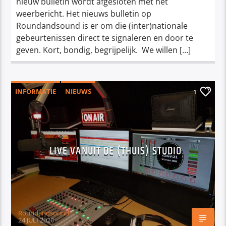
nieuw bulletin wordt afgesloten met het
weerbericht. Het nieuws bulletin op
Roundandsound is er om die (inter)nationale
gebeurtenissen direct te signaleren en door te
geven. Kort, bondig, begrijpelijk. We willen […]
INFORMATIE
NIEUWS
1
LIVE VANUIT DE (THUIS) STUDIO
Roundandsound
24 JULI 2020