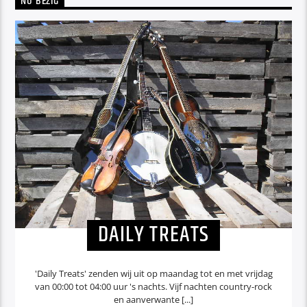
NU BEZIG
DAILY TREATS
'Daily Treats' zenden wij uit op maandag tot en met vrijdag
van 00:00 tot 04:00 uur 's nachts. Vijf nachten country-rock
en aanverwante [...]