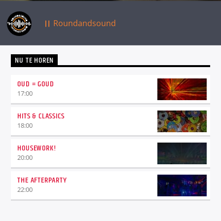
Roundandsound
NU TE HOREN
OUD = GOUD
17:00
HITS & CLASSICS
18:00
HOUSEWORK!
20:00
THE AFTERPARTY
22:00